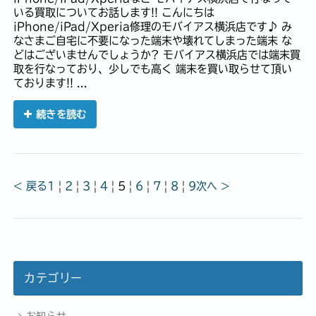
いる買取についてお話します!! こんにちは
iPhone/iPad/Xperia修理のモバイアス横浜店です♪ み
なさまご自宅に不要になった端末や壊れてしまった端末 な
どはございませんでしょうか? モバイアス横浜店では端末買
取を行なっており、少しでも高く 端末を買い取らせて頂い
ております!! ...
続きを読む
< 戻る
1
|
2
|
3
|
4
|
5
|
6
|
7
|
8
|
9
次へ >
カテゴリー