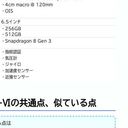
・4cm macro @ 120mm
・OIS
6.5インチ
・256GB
・512GB
・Snapdragon 8 Gen 3
・指紋認証
・気圧計
・ジャイロ
・加速度センサー
・近接センサー
ia1-Ⅵの共通点、似ている点
る点は