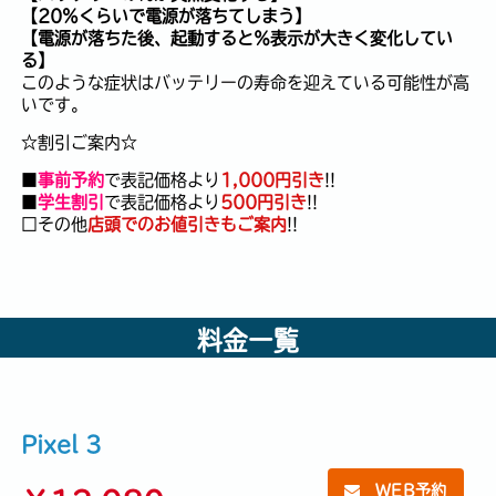
【20%くらいで電源が落ちてしまう】
【電源が落ちた後、起動すると％表示が大きく変化してい
る】
このような症状はバッテリーの寿命を迎えている可能性が高
いです。
☆割引ご案内☆
■
事前予約
で表記価格より
1,000円引き
!!
■
学生割引
で表記価格より
500円引き
!!
□その他
店頭でのお値引きもご案内
!!
料金一覧
Pixel 3
WEB予約